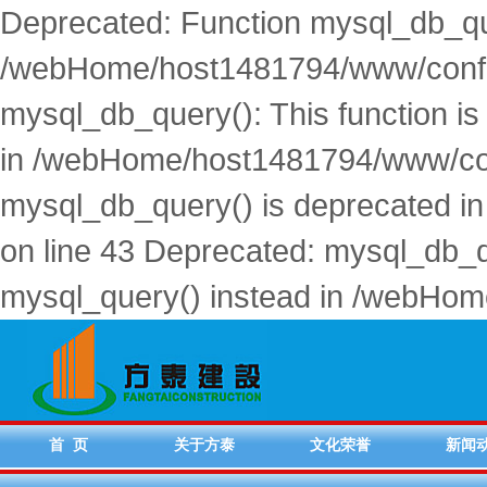
Deprecated: Function mysql_db_que
/webHome/host1481794/www/conf.p
mysql_db_query(): This function i
in /webHome/host1481794/www/conf
mysql_db_query() is deprecated 
on line 43 Deprecated: mysql_db_qu
mysql_query() instead in /webHom
首 页
关于方泰
文化荣誉
新闻