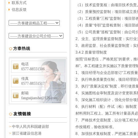
联系方式
（1）技术监督复核：由项目技术负责
信息反馈
（2）质量预控监督制：项目部成立质
（3）工程质量“三检”监督制：项目
（4）质量“专职”监督检查制：项目
（5）公司质量“巡检”监督制：由公
2、业主、监理质量监督制度：实行业
3、政府监督、社会质量监督制度：实
3.4.2 质量管理制度
按照“目标责任，严格奖惩”的要求，推动
电话
杯”。本工程建立并实施以下质量管理
0577-88551506
1、项目经理与企业总部签订“工程质量
传真
2、执行终身质量责任制，项目经理部
0577-88551517
3、执行“质量决定权”制度，即行使
邮箱
4、实施图纸会审制度及设计变更联系
fangtaijianshe@126.com
5、深化施工组织设计，强化分部分项
6、执行材料（配）件试（检）验制度
材料用到工程上。施工所有计量器具
7、严格技术交底制度，以分项工程为
>
中华人民共和国建设部
作按规程，验收按标准。
>
浙江省建设信息港
8、加强技术复核制度，严把施工质量