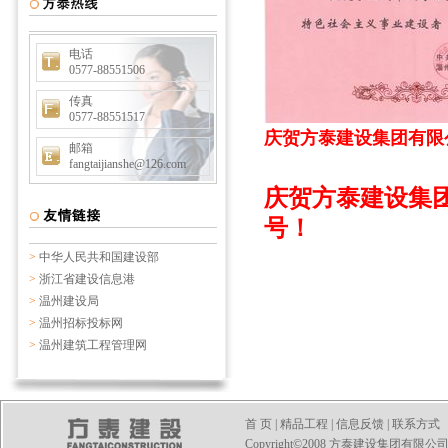
电话
0577-88551506
传真
0577-88551517
庆贺方泰建设集团有限公
邮箱
fangtaijianshe@126.com
庆贺方泰建设集
号！
>
中华人民共和国建设部
>
浙江省建设信息港
>
温州建设局
>
温州招标投标网
>
温州建筑工程管理网
首 页
|
精品工程
|
信息反馈
|
联系方式
Copyright©2008 方泰建设集团有限公司 All