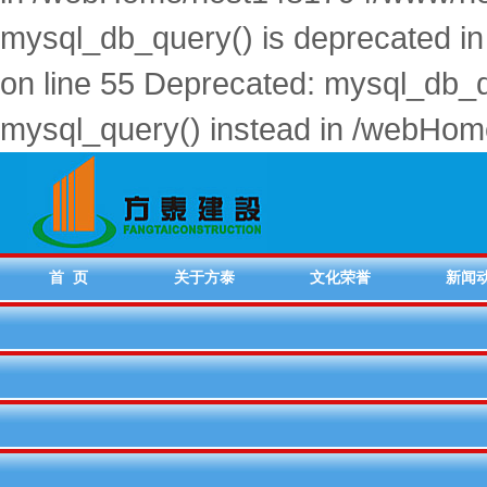
mysql_db_query() is deprecated
on line 55 Deprecated: mysql_db_qu
mysql_query() instead in /webHo
首 页
关于方泰
文化荣誉
新闻